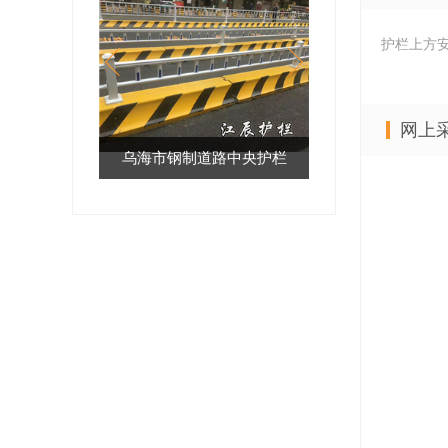
护栏上方
网上
道路中央护栏
承德市花式护栏厂家
邢台市京式花箱