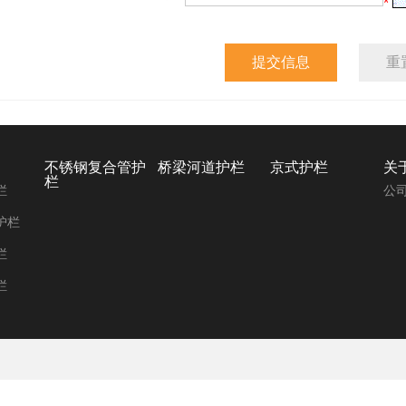
*
提交信息
重
不锈钢复合管护
桥梁河道护栏
京式护栏
关
栏
栏
公
护栏
栏
栏