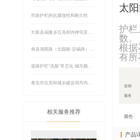
太阳
市政护栏的抗腐蚀性和耐久性
护栏
大新县福隆乡五兆村内律屯至中山村内告屯道路护栏工程项目
数。
根据
单县湖西路（北园路-定砀路）道路护栏安装工程竞争性磋商公告
有所
道路护栏“洗脸”常态化 城市颜值再提升
青岛市住房和城乡建设局市内三区道路隔离护栏保洁项目公开招标公告
促销
服务
相关服务推荐
颜色
产品