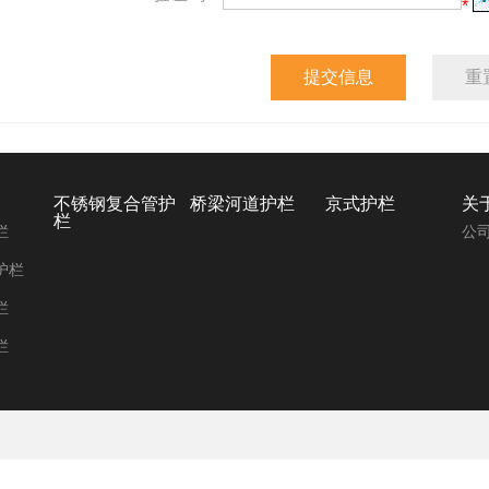
*
提交信息
重
不锈钢复合管护
桥梁河道护栏
京式护栏
关
栏
栏
公
护栏
栏
栏