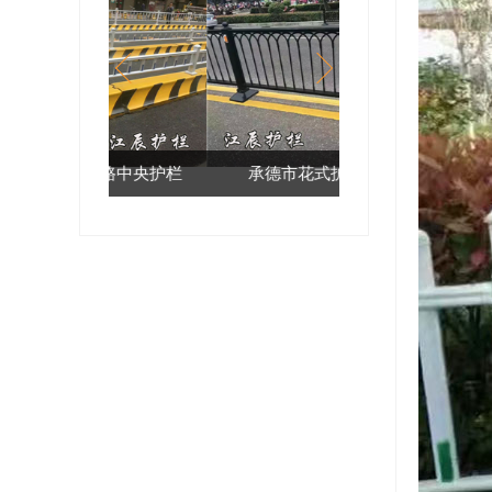
道路中央护栏
承德市花式护栏厂家
邢台市京式花箱